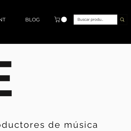
NT
BLOG
E
roductores de música