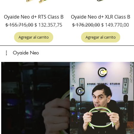
Oyaide Neo d+ RTS Class B
Oyaide Neo d+ XLR Class B
Precio
Precio de oferta
Precio
Precio de ofer
$ 155.715,00
$ 132.357,75
$ 176.200,00
$ 149.770,00
Agregar al carrito
Agregar al carrito
Oyaide Neo
Reproducir video