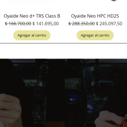
Oyaide Neo d+ TRS Class B
Oyaide Neo HPC HD25
ta
Precio
Precio de oferta
Precio
Precio de ofer
$ 166.700,00
$ 141.695,00
$ 288.350,00
$ 245.097,50
Agregar al carrito
Agregar al carrito