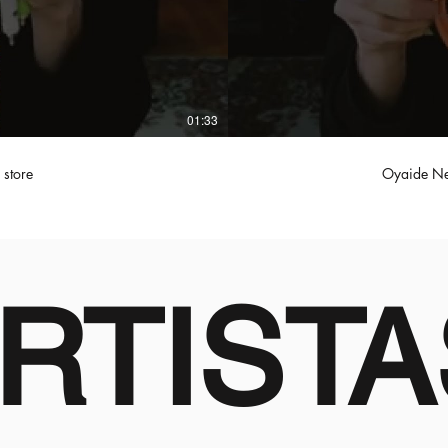
01:33
0 bpm store
Oyaide Ne
RTISTA