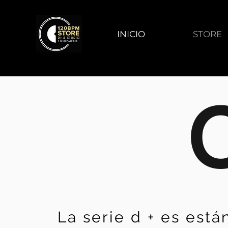
INICIO
STORE
La serie d + es est