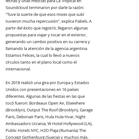
fechas y unas mezclas para La Tropical en 
Soundcloud terminaron por darle la razón: 
“Tuve la suerte de que esos mixes que subí 
tuvieron mucha repercusión”, explica Pabels. A 
partir del éxito que registró, llegaron algunas 
propuestas para viajar y tocar en el exterior, 
generando un cambio positivo en su carrera y 
llamando la atención de la agencia argentina 
Estamos Felices, la cual lo llevó a nuevos 
círculos tanto en el plano local como el 
internacional.
En 2018 realizó una gira por Europa y Estados 
Unidos con presentaciones en 16 países 
diferentes. Algunas de las fiestas en las que 
tocó fueron: Bordeaux Open Air, Elsewhere 
(Brooklyn), Output The Roof (Brooklyn), Garage 
Paris, Debonair Paris, Hula Hula Hvar, Night 
Ambassadors Ucrania, W Hotel Hollywood (LA), 
Public Hotels NYC, H2O Plaja (Rumanía) The 
Concept Gothenburg (Suecia) y muchos más.