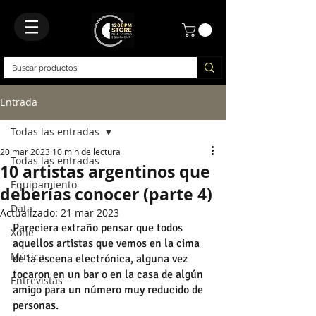
Entrada
Todas las entradas
20 mar 2023
10 min de lectura
Todas las entradas
10 artistas argentinos que
Equipamiento
deberías conocer (parte 4)
Data
Actualizado:
21 mar 2023
Pareciera extraño pensar que todos 
Xone
aquellos artistas que vemos en la cima 
Música
de la escena electrónica, alguna vez 
tocaron en un bar o en la casa de algún 
Entrevistas
amigo para un número muy reducido de 
personas.