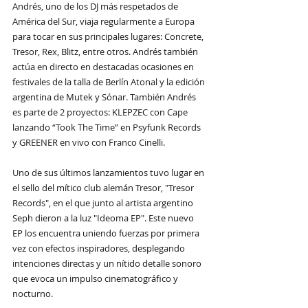
Andrés, uno de los DJ más respetados de 
América del Sur, viaja regularmente a Europa 
para tocar en sus principales lugares: Concrete, 
Tresor, Rex, Blitz, entre otros. Andrés también 
actúa en directo en destacadas ocasiones en 
festivales de la talla de Berlín Atonal y la edición 
argentina de Mutek y Sónar. También Andrés 
es parte de 2 proyectos: KLEPZEC con Cape 
lanzando “Took The Time” en Psyfunk Records 
y GREENER en vivo con Franco Cinelli.
Uno de sus últimos lanzamientos tuvo lugar en 
el sello del mítico club alemán Tresor, "Tresor 
Records", en el que junto al artista argentino 
Seph dieron a la luz "Ideoma EP". Este nuevo 
EP los encuentra uniendo fuerzas por primera 
vez con efectos inspiradores, desplegando 
intenciones directas y un nítido detalle sonoro 
que evoca un impulso cinematográfico y 
nocturno.