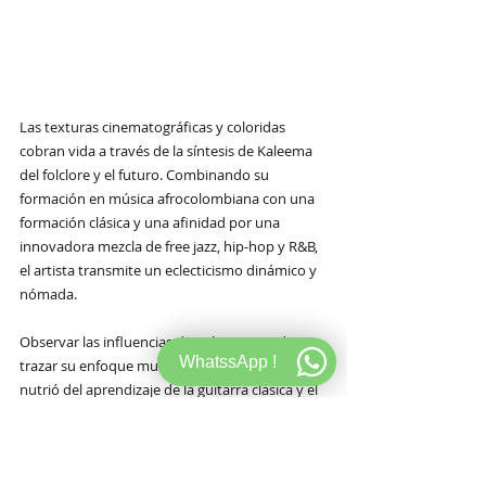
Las texturas cinematográficas y coloridas 
cobran vida a través de la síntesis de Kaleema 
del folclore y el futuro. Combinando su 
formación en música afrocolombiana con una 
formación clásica y una afinidad por una 
innovadora mezcla de free jazz, hip-hop y R&B, 
el artista transmite un eclecticismo dinámico y 
nómada.
Observar las influencias de Kaleema ayuda a 
WhatssApp !
trazar su enfoque musical: su adolescencia se 
nutrió del aprendizaje de la guitarra clásica y el 
violín mientras bebía de sus iconos y los 
reinterpretaba, desde D'Angelo hasta Bill 
Withers. Su entusiasta padre se aseguró de que 
no sólo estuviera rodeada de una gran 