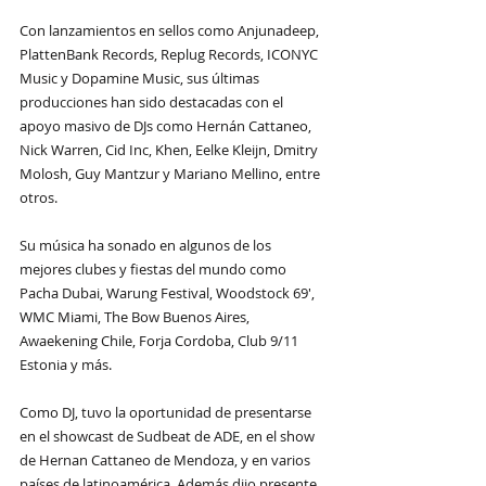
Con lanzamientos en sellos como Anjunadeep, 
PlattenBank Records, Replug Records, ICONYC 
Music y Dopamine Music, sus últimas 
producciones han sido destacadas con el 
apoyo masivo de DJs como Hernán Cattaneo, 
Nick Warren, Cid Inc, Khen, Eelke Kleijn, Dmitry 
Molosh, Guy Mantzur y Mariano Mellino, entre 
otros.
Su música ha sonado en algunos de los 
mejores clubes y fiestas del mundo como 
Pacha Dubai, Warung Festival, Woodstock 69′, 
WMC Miami, The Bow Buenos Aires, 
Awaekening Chile, Forja Cordoba, Club 9/11 
Estonia y más. 
Como DJ, tuvo la oportunidad de presentarse 
en el showcast de Sudbeat de ADE, en el show 
de Hernan Cattaneo de Mendoza, y en varios 
países de latinoamérica. Además dijo presente 