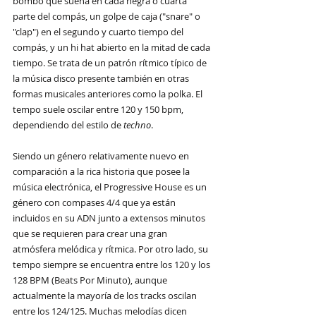
bombo que suena en cada negra o cuarta 
parte del compás, un golpe de caja ("snare" o 
"clap") en el segundo y cuarto tiempo del 
compás, y un hi hat abierto en la mitad de cada 
tiempo. Se trata de un patrón rítmico típico de 
la música disco presente también en otras 
formas musicales anteriores como la polka. El 
tempo suele oscilar entre 120 y 150 bpm, 
dependiendo del estilo de 
techno
.
Siendo un género relativamente nuevo en 
comparación a la rica historia que posee la 
música electrónica, el Progressive House 
es un 
género con compases 4/4 que ya están 
incluidos en su ADN junto a extensos minutos 
que se requieren para crear una gran 
atmósfera melódica y rítmica. Por otro lado, su 
tempo siempre se encuentra entre los 120 y los 
128 BPM (Beats Por Minuto), aunque 
actualmente la mayoría de los tracks oscilan 
entre los 124/125. Muchas melodías dicen 