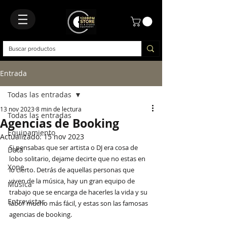
Entrada
Todas las entradas
13 nov 2023
8 min de lectura
Todas las entradas
Agencias de Booking
Equipamiento
Actualizado:
15 nov 2023
Si pensabas que ser artista o DJ era cosa de 
Data
lobo solitario, dejame decirte que no estas en 
Xone
lo cierto. Detrás de aquellas personas que 
viven de la música, hay un gran equipo de 
Música
trabajo que se encarga de hacerles la vida y su 
Entrevistas
labor mucho más fácil, y estas son las famosas 
agencias de booking.