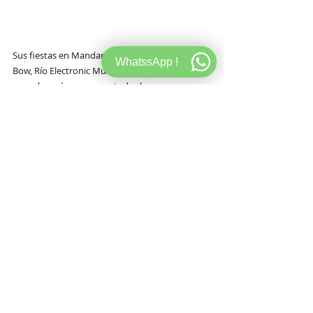
Sus fiestas en Mandarine Park, Crobar, The 
WhatssApp !
Bow, Río Electronic Music, Mute, Punta del Este 
y mucho más mueven a todas las masas para 
disfrutar de lo mejor de lo mejor a nivel musical 
como el ya histórico Solomun, Boris Brejcha, 
Tale of Us y su fiesta Afterlife, Fisher, Monolink, 
Charlotte de Witte y su sello K NT XT, entre 
muchos otros.
Además se encargan de gestionar gran parte 
de los UMF (Ultra Music Festival) que se 
organizan en América Latina.
Estamos felices 
Es una agencia dedicada al desarrollo artístico 
de los Djs, productores y músicos que integran 