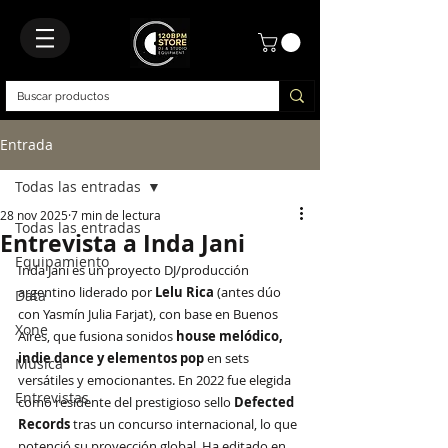
Entrada
Todas las entradas
28 nov 2025
7 min de lectura
Todas las entradas
Entrevista a Inda Jani
Equipamiento
Inda Jani es un proyecto DJ/producción 
argentino liderado por 
Lelu Rica
 (antes dúo 
Data
con Yasmín Julia Farjat), con base en Buenos 
Xone
Aires, que fusiona sonidos 
house melódico, 
indie dance y elementos pop
 en sets 
Música
versátiles y emocionantes. En 2022 fue elegida 
Entrevistas
como residente del prestigioso sello 
Defected 
Records
 tras un concurso internacional, lo que 
potenció su proyección global. Ha editado en 