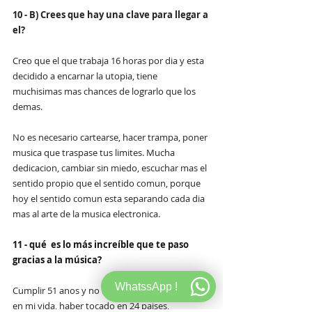
10 - B) Crees que hay una clave para llegar a 
el?
Creo que el que trabaja 16 horas por dia y esta 
decidido a encarnar la utopia, tiene 
muchisimas mas chances de lograrlo que los 
demas. 
No es necesario cartearse, hacer trampa, poner 
musica que traspase tus limites. Mucha 
dedicacion, cambiar sin miedo, escuchar mas el 
sentido propio que el sentido comun, porque 
hoy el sentido comun esta separando cada dia 
mas al arte de la musica electronica.
11 - qué  es lo más increíble que te paso 
gracias a la música?
WhatssApp !
Cumplir 51 anos y no haber trabajado nunca 
en mi vida, haber tocado en 24 paises, 