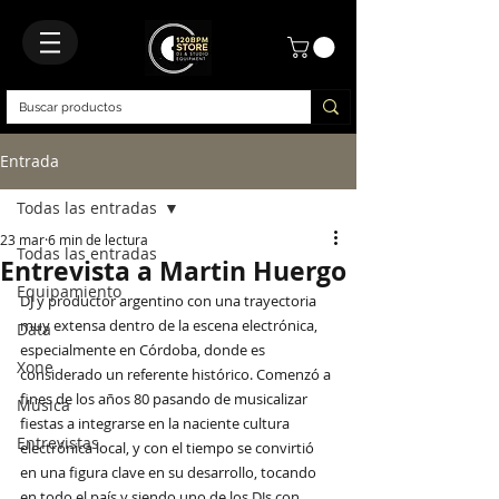
Entrada
Todas las entradas
23 mar
6 min de lectura
Todas las entradas
Entrevista a Martin Huergo
Equipamiento
DJ y productor argentino con una trayectoria 
muy extensa dentro de la escena electrónica, 
Data
especialmente en Córdoba, donde es 
Xone
considerado un referente histórico. Comenzó a 
fines de los años 80 pasando de musicalizar 
Música
fiestas a integrarse en la naciente cultura 
Entrevistas
electrónica local, y con el tiempo se convirtió 
en una figura clave en su desarrollo, tocando 
en todo el país y siendo uno de los DJs con 