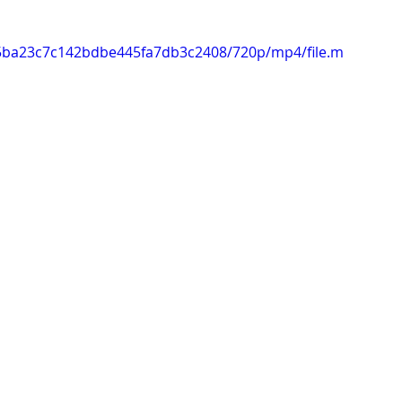
f25ba23c7c142bdbe445fa7db3c2408/720p/mp4/file.m