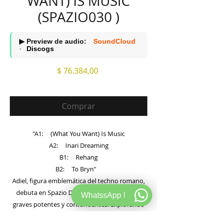
WANT) IS MUSIC
(SPAZIO030 )
▶ Preview de audio:
SoundCloud
·
Discogs
Precio
$ 76.384,00
Comprar
"A1: (What You Want) Is Music
A2: Inari Dreaming
B1: Rehang
B2: To Bryn"
Adiel, figura emblemática del techno romano,
debuta en Spazio Disponibile con cortes de
WhatssApp !
graves potentes y contundentes. Explorando
la intensidad del bajo en múltiples tempos, es