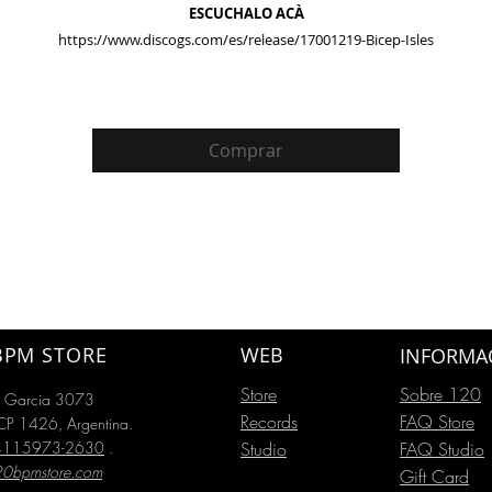
ESCUCHALO ACÀ
https://www.discogs.com/es/release/17001219-Bicep-Isles
Comprar
BPM STORE
WEB
INFORMA
Store
Sobre 120
o Garcia 3073
Records
FAQ Store
P 1426, Argentina.
54115973-2630
.
Studio
FAQ Studio
20bpmstore.com
Gift Card