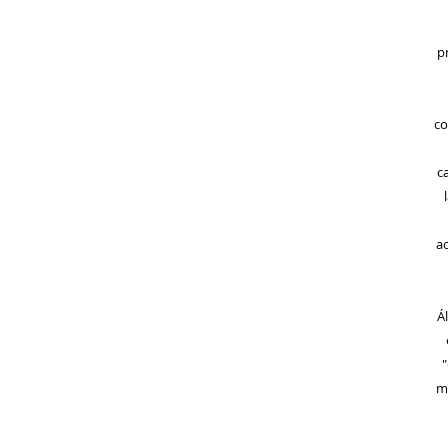
p
co
c
a
Á
"
m