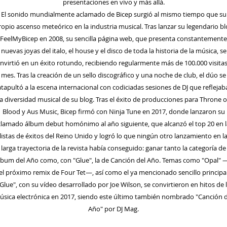
presentaciones en vivo y más allá.
El sonido mundialmente aclamado de Bicep surgió al mismo tiempo que su
ropio ascenso meteórico en la industria musical. Tras lanzar su legendario bl
FeelMyBicep en 2008, su sencilla página web, que presenta constantemente
nuevas joyas del italo, el house y el disco de toda la historia de la música, se
nvirtió en un éxito rotundo, recibiendo regularmente más de 100.000 visitas
mes. Tras la creación de un sello discográfico y una noche de club, el dúo se
atapultó a la escena internacional con codiciadas sesiones de DJ que reflejab
la diversidad musical de su blog. Tras el éxito de producciones para Throne o
Blood y Aus Music, Bicep firmó con Ninja Tune en 2017, donde lanzaron su
clamado álbum debut homónimo al año siguiente, que alcanzó el top 20 en l
listas de éxitos del Reino Unido y logró lo que ningún otro lanzamiento en l
larga trayectoria de la revista había conseguido: ganar tanto la categoría de
lbum del Año como, con "Glue", la de Canción del Año. Temas como "Opal" 
el próximo remix de Four Tet—, así como el ya mencionado sencillo principa
Glue", con su vídeo desarrollado por Joe Wilson, se convirtieron en hitos de 
úsica electrónica en 2017, siendo este último también nombrado "Canción d
Año" por DJ Mag.