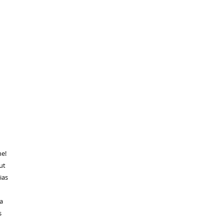
ne!
ut
ias
a
s