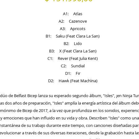
A1: Atlas
A2: Cazenove
A3: Apricots
B1: Saku (Feat Clara La San)
B2: Lido
B3: X (Feat Clara La San)
C1: Rever (Feat Julia Kent)
C2: Sundial
D1: Fir
D2: Hawk (Feat Machìna)
 dúo de Belfast Bicep lanza su esperado segundo álbum, "Isles", ¡en Ninja Tu
ras dos años de preparación, "Isles" amplía la energía artística del álbum deb
mónimo de Bicep de 2017, a la vez que profundiza en los sonidos, experienc
y emociones que han influido en su vida y obra. Describen "Isles" como una
instantánea de su trabajo durante este tiempo, con canciones diseñadas par
evolucionar a través de sus diversas iteraciones, desde la grabación hasta la