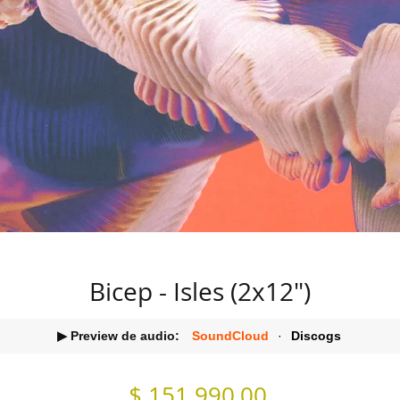
Bicep - Isles (2x12")
▶ Preview de audio:
SoundCloud
·
Discogs
Precio
$ 151.990,00