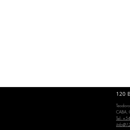
120 
Teodor
CABA, C
Tel: +
Info@1