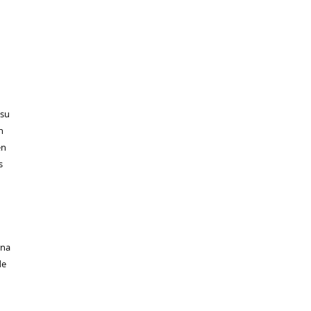
 su
n
en
s
rna
de