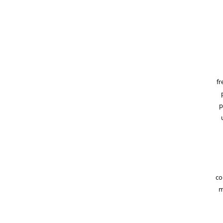
fr
p
co
m