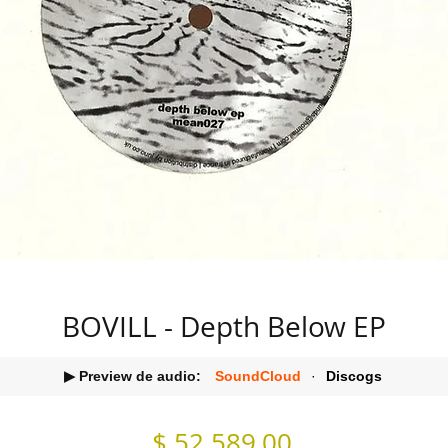
BOVILL - Depth Below EP
▶ Preview de audio:
SoundCloud
·
Discogs
Precio
$ 52.589,00