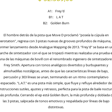
A1: Frey'd
B1: L A T
B2: Golden Burn
El hombre detrás de la pista que Move D proclamó "poseía la cúpula en
eerotation", regresa con 3 pistas nuevas de grooves profundos de máquina,
primer lanzamiento desde Analogue Mapping de 2013. "Frey'd" se basa en u
arche de sintetizador con el que se tropezó mientras realizaba una prueba 
una de las máquinas de bovill con el renombrado ingeniero de sintetizadore
Frey Smith. Apertura con tonos analógicos divertidos y burbujeantes y
almohadillas nostálgicas, antes de que las características líneas de bajo,
percusión y 303 líneas se unan, terminando en un ritmo contemplativo
espaciado. "L.A.T." es una pista más simple, que fluye y refluye alrededor de
nstrucciones sutiles, ajustes y retrasos, perfecta para la pista de baile noctu
ás profunda. Cerrando el ep está Golden Burn, la más profunda y doblada 
las 3 pistas, salpicada de tonos emotivos y respaldada por líneas de bajo
distintivas.