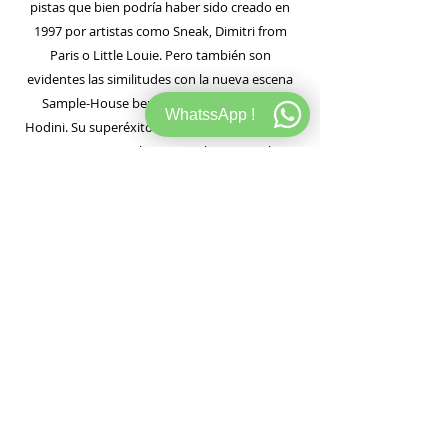
pistas que bien podría haber sido creado en
1997 por artistas como Sneak, Dimitri from
Paris o Little Louie. Pero también son
evidentes las similitudes con la nueva escena
Sample-House berlinesa de Max Graef y
WhatssApp !
Hodini. Su superéxito del año pasado, NATIVE
RIDDIM (que se incluye como bonus track en
este vinilo), ya contenía samples de jazz
contundentes que encontraron en la colección
de soul de sus padres. Native Riddim se
mantuvo en el número 1 de las listas de
Traxsource durante varias semanas y fue la
base de su ya enorme base de fans. Desde
Laurent Garnier hasta Tensnake, la respuesta
ha sido increíble. Ahora continúan su camino
hacia un house con alma. Simplemente buen
gusto.