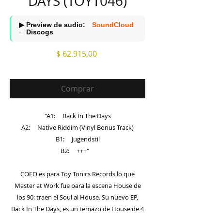
DAYS (TOYT046)
▶ Preview de audio:
SoundCloud
·
Discogs
Precio
$ 62.915,00
Comprar
"A1: Back In The Days
A2: Native Riddim (Vinyl Bonus Track)
B1: Jugendstil
B2: +++"
COEO es para Toy Tonics Records lo que
Master at Work fue para la escena House de
los 90: traen el Soul al House. Su nuevo EP,
Back In The Days, es un temazo de House de 4