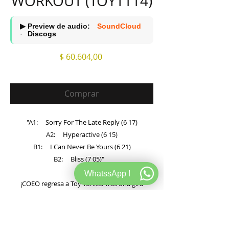
WORKOUT (TOYT114)
▶ Preview de audio:
SoundCloud
·
Discogs
Precio
$ 60.604,00
Comprar
"A1: Sorry For The Late Reply (6 17)
A2: Hyperactive (6 15)
B1: I Can Never Be Yours (6 21)
B2: Bliss (7 05)"
WhatssApp !
¡COEO regresa a Toy Tonics! Tras una gira
ininterrumpida por todo el mundo, seguida de
un breve descanso creativo, los chicos vuelven
con un sonido aún más potente. Con su nuevo