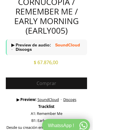
CORNUCOPIA /
REMEMBER ME /
EARLY MORNING
(EARLY005)
▶ Preview de audio:
SoundCloud
·
Discogs
Precio
$ 67.876,00
Comprar
▶ Preview:
SoundCloud
·
Discogs
Tracklist
A1: Remember Me
B1: Early Morning
WhatssApp !
Desde su creación en 2016, Cornucopia ha sido