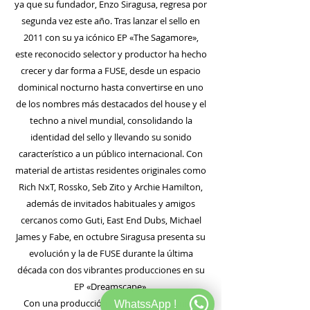
ya que su fundador, Enzo Siragusa, regresa por
segunda vez este año. Tras lanzar el sello en
2011 con su ya icónico EP «The Sagamore»,
este reconocido selector y productor ha hecho
crecer y dar forma a FUSE, desde un espacio
dominical nocturno hasta convertirse en uno
de los nombres más destacados del house y el
techno a nivel mundial, consolidando la
identidad del sello y llevando su sonido
característico a un público internacional. Con
material de artistas residentes originales como
Rich NxT, Rossko, Seb Zito y Archie Hamilton,
además de invitados habituales y amigos
cercanos como Guti, East End Dubs, Michael
James y Fabe, en octubre Siragusa presenta su
evolución y la de FUSE durante la última
década con dos vibrantes producciones en su
EP «Dreamscape».
Con una producción que rebosa su sonido
WhatssApp !