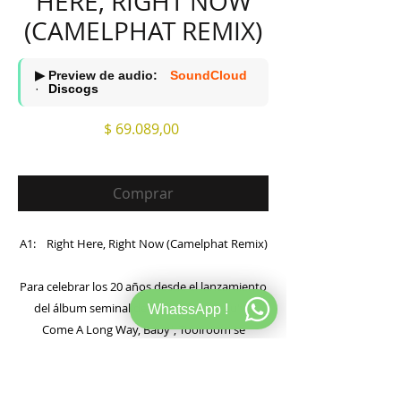
HERE, RIGHT NOW
(CAMELPHAT REMIX)
▶ Preview de audio:
SoundCloud
·
Discogs
Precio
$ 69.089,00
Comprar
A1: Right Here, Right Now (Camelphat Remix)
Para celebrar los 20 años desde el lanzamiento
del álbum seminal de Fatboy Slim 'You've
WhatssApp !
Come A Long Way, Baby', Toolroom se
enorgullece de presentar este lanzamiento
verdaderamente gigantesco. Los artistas
número uno en ventas de 2017, CamelPhat,