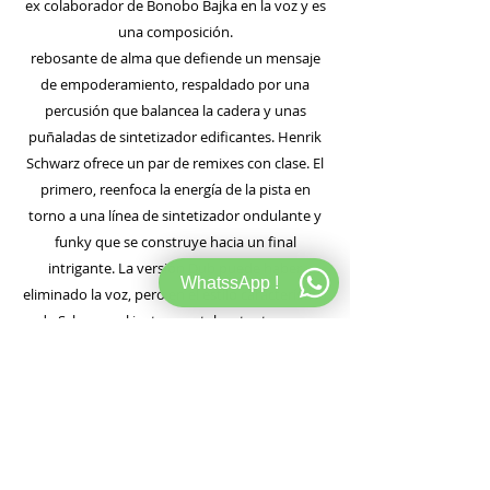
ex colaborador de Bonobo Bajka en la voz y es
una composición.
rebosante de alma que defiende un mensaje
de empoderamiento, respaldado por una
percusión que balancea la cadera y unas
puñaladas de sintetizador edificantes. Henrik
Schwarz ofrece un par de remixes con clase. El
primero, reenfoca la energía de la pista en
torno a una línea de sintetizador ondulante y
funky que se construye hacia un final
intrigante. La versión Dub puede haber
WhatssApp !
eliminado la voz, pero en el estilo característico
de Schwarz, el instrumental restante es un
drama musical vertiginoso. Hyenah se une al
también fundador de RISE, Floyd Lavine, para
"Soul Rise", un excelente estilo afro que es
intrincado y colorido en dosis iguales y un
recordatorio oportuno de por qué hay tanto
emoción que rodea a la talentosa pareja.