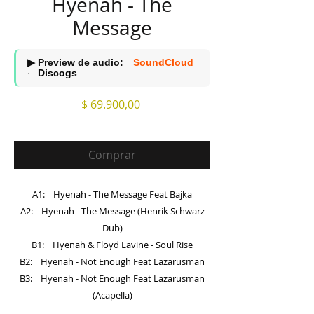
Hyenah - The
Message
▶ Preview de audio:
SoundCloud
·
Discogs
Precio
$ 69.900,00
Comprar
A1: Hyenah - The Message Feat Bajka
A2: Hyenah - The Message (Henrik Schwarz
Dub)
B1: Hyenah & Floyd Lavine - Soul Rise
B2: Hyenah - Not Enough Feat Lazarusman
B3: Hyenah - Not Enough Feat Lazarusman
(Acapella)