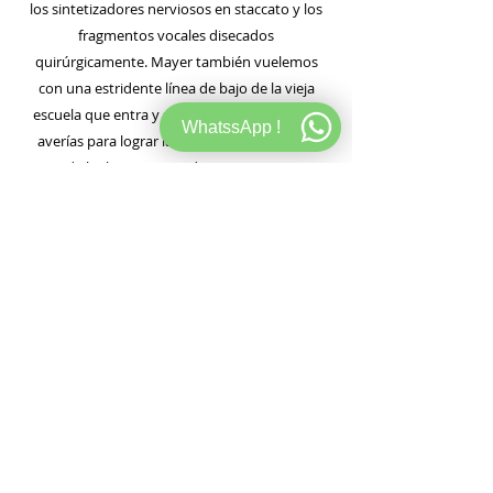
los sintetizadores nerviosos en staccato y los
fragmentos vocales disecados
quirúrgicamente. Mayer también vuelemos
con una estridente línea de bajo de la vieja
escuela que entra y sale de los remolinos de
WhatssApp !
averías para lograr la máxima presión en la
pista de baile. Es seguro decir que es un viaje
completamente diferente que complementa
perfectamente el original, llevándolo a un
territorio inexplorado y totalmente
desenfrenado.
"See Where You Are" es otro ritmo basado en
una canción que utiliza un riff de bajo suelto y
arrogante diseñado para desorientar e
interrumpir. Las líneas de sintetizador
desobedientes disparan la luz de manera
fantástica mientras las voces monótonas
hablan el idioma de la pista de baile, creando
una interacción clásica entre la rima y el ritmo.