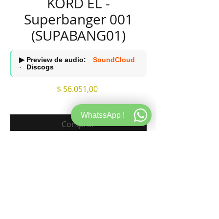
KORD EL -
Superbanger 001
(SUPABANG01)
▶ Preview de audio:
SoundCloud
·
Discogs
Precio
$ 56.051,00
WhatssApp !
Comprar
A1 Kryptonight
A2 Grammy
B1 Stereo Solitude
B2 Phantone Zone
120 BPM STORE
WEB
INFORMACION