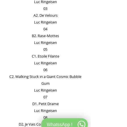
Luc Ringeisen
03
A2. De Velours
Luc Ringeisen
04
B2. Rase-Mottes
Luc Ringeisen
05
C1. Etoile Filante
Luc Ringeisen
06
C2. Walking Stuck in a Giant Cosmic Bubble
Gum
Luc Ringeisen
07
D1. Petit Drame
Luc Ringeisen
08
D2. Je Vais Compter Jusqua Trois
WhatssApp !