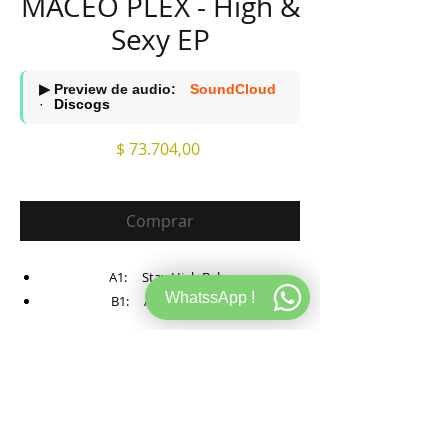
MACEO PLEX - High &
Sexy EP
▶ Preview de audio:
SoundCloud
·
Discogs
Precio
$ 73.704,00
Comprar
A1: Stay High Baby
WhatssApp !
B1: Aint That Love
La fuerza imparable que es MACEO PLEX lanza
nuevo sello ELLUM AUDIO con el impecable
'High & Sexy EP', dos cortes de música house
criminalmente seductora, inmersos en un soul
melancólico, un funk inquietante y hechos