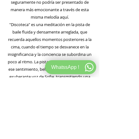
seguramente no podría ser presentado de
manera más emocionante a través de esta
misma melodía aquí.
"Discoteca" es una meditación en la pista de
baile fluida y densamente arreglada, que
recuerda aquellos momentos posteriores a la
cima, cuando el tiempo se desvanece en la
insignificancia y la conciencia se subordina un
poco al ritmo. La pista captura perfectamente
WhatssApp !
ese sentimiento, bellamente agraciado por la
exuberante voz de Sofie, transmitiendo una
declaración de amor ininterrumpida a la
Discoteca en solo un susurro. Sofie es la
siempre ocupada, multifacética, nacida en
California, artistas residentes en Viena con un
segundo álbum en Stones Throw en proceso y
varias competencias en curso en su agenda,
uniendo las bellas artes, la música clásica y la
cultura pop.