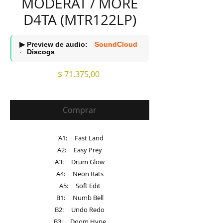
MODERAT / MORE
D4TA (MTR122LP)
▶ Preview de audio:
SoundCloud
·
Discogs
Precio
$ 71.375,00
Comprar
"A1: Fast Land
A2: Easy Prey
A3: Drum Glow
A4: Neon Rats
A5: Soft Edit
B1: Numb Bell
B2: Undo Redo
B3: Doom Hype