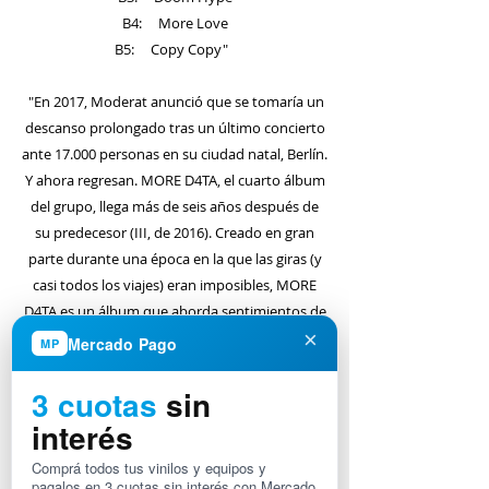
B4: More Love
B5: Copy Copy"
"En 2017, Moderat anunció que se tomaría un
descanso prolongado tras un último concierto
ante 17.000 personas en su ciudad natal, Berlín.
Y ahora regresan. MORE D4TA, el cuarto álbum
del grupo, llega más de seis años después de
su predecesor (III, de 2016). Creado en gran
parte durante una época en la que las giras (y
casi todos los viajes) eran imposibles, MORE
D4TA es un álbum que aborda sentimientos de
×
aislamiento y sobrecarga de información,
Mercado Pago
MP
problemas que se han acentuado
especialmente en los últimos dos años. Las
3 cuotas
sin
diez canciones de MORE D4TA tienen sus raíces
interés
en la colaboración, pero mucho antes de
Comprá todos tus vinilos y equipos y
grabar ninguna de ellas, Moderat pasó meses
pagalos en 3 cuotas sin interés con Mercado