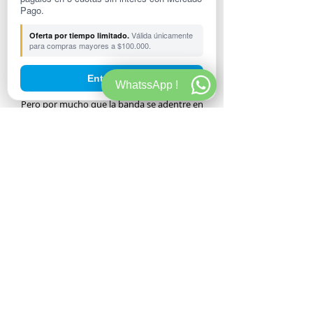
reuniéndose y reconectando musicalmente,
Pago.
entregándose a largos periodos de
Válida únicamente
Oferta por tiempo limitado.
experimentación y desarrollando lentamente
para compras mayores a $100.000.
ideas mientras exploraban la composición
modular, las grabaciones de campo y otras
Entendido
WhatssApp !
rarezas sonoras.
Pero por mucho que la banda se adentre en
los confines de la música, siempre regresa a su
propio universo sonoro, un lugar donde el pop
emotivo y los paisajes sonoros electrónicos
etéreos se entrelazan. Muchas de sus letras
nacen de las frecuentes visitas de Ring al
museo Gemäldegalerie de Berlín (a menudo
acompañado de su hija pequeña), donde
buscaba refugio entre las grandes pinturas del
pasado mientras se preocupaba por el futuro.
Lo que crean no es necesariamente música de
baile, pero sí algo que brilla con más intensidad
en la oscuridad de la noche; las ricas melodías