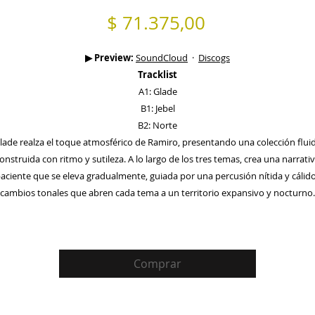
Precio
$ 71.375,00
▶ Preview:
SoundCloud
·
Discogs
Tracklist
A1: Glade
B1: Jebel
B2: Norte
lade realza el toque atmosférico de Ramiro, presentando una colección flui
onstruida con ritmo y sutileza. A lo largo de los tres temas, crea una narrati
aciente que se eleva gradualmente, guiada por una percusión nítida y cálid
cambios tonales que abren cada tema a un territorio expansivo y nocturno.
Comprar