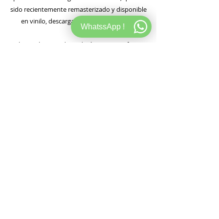
sido recientemente remasterizado y disponible
en vinilo, descarga digital y transmisión.
WhatssApp !
El 'EP subestimado' todavía suena tan feroz
como cuando se lanzó originalmente en 1998,
brindando el estilo personal de Hood de
Techno mínimo y despojado con ritmos
nítidos, construcciones poderosas y ritmos
impecables; nada es superfluo aquí.
ESCUCHALO AHORA
https://www.discogs.com/es/release/17795641-
Robert-Hood-Underestimated-EP
120 BPM STORE
WEB
INFORMACION
Teodoro Garcia 3073
Store
Sobre 120
CABA, CP 1426, Argentina.
Records
FAQ Store
Tel: +54115973-2630
.
Studio
FAQ Studio
Info@120bpmstore.com
Gift Card