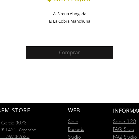
A. Sirena Ahogada
B. La Cobra Manchuria
Comprar
BPM STORE
WEB
INFORMA
Store
Sobre 120
o Garcia 3073
Records
FAQ Store
P 1426, Argentina.
54115973-2630
.
Studio
FAQ Studio