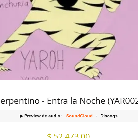
erpentino - Entra la Noche (YAR00
▶ Preview de audio:
SoundCloud
·
Discogs
Precio
$ 52.473,00