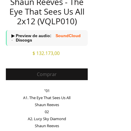
Shaun Reeves - The
Eye That Sees Us All
2x12 (VQLP010)
▶ Preview de audio:
SoundCloud
·
Discogs
Precio
$ 132.173,00
Comprar
"01
A1. The Eye That Sees Us All
Shaun Reeves
02
A2. Lucy Sky Diamond
Shaun Reeves