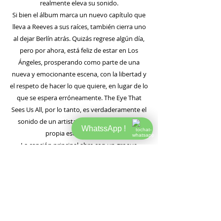
realmente eleva su sonido.
Si bien el álbum marca un nuevo capítulo que
lleva a Reeves a sus raíces, también cierra uno
al dejar Berlín atrás. Quizás regrese algún día,
pero por ahora, está feliz de estar en Los
Ángeles, prosperando como parte de una
nueva y emocionante escena, con la libertad y
el respeto de hacer lo que quiere, en lugar de lo
que se espera erróneamente. The Eye That
Sees Us All, por lo tanto, es verdaderamente el
sonido de un artista que reconecta con su
WhatssApp !
propia esencia musical.
La canción principal abre con un groove
minimalista y elegante y unas voces
cautivadoras que te sumergen de inmediato
en el mundo atmosférico y único de Reeves.
«Lucy Sky Diamond» lleva el nombre de Lucy, la
spaniel de Reeve, una fiel compañera de los
últimos años. El tema es una pieza sublime de