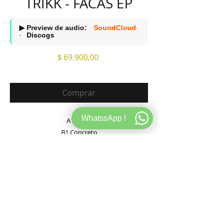
TRIKK - FACAS EP
▶ Preview de audio:
SoundCloud
·
Discogs
Precio
$ 69.900,00
Comprar
WhatssApp !
A1 Facas
B1 Concreto
B2 Ardente
ESCUCHALO ACA
https://www.discogs.com/es/release/14548151-
Trikk-Facas-EP