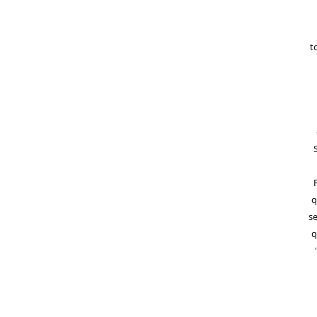
t
q
se
q