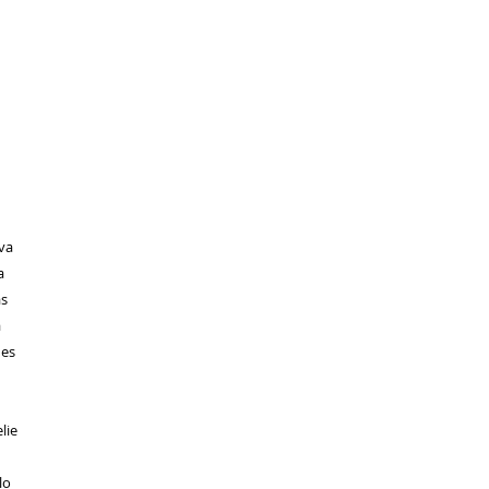
va
a
as
á
 es
lie
lo