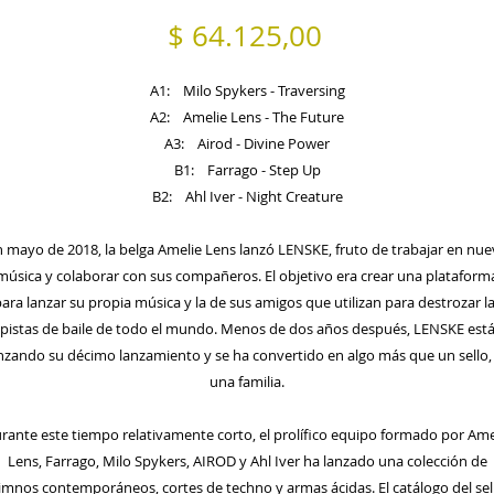
Precio
$ 64.125,00
A1: Milo Spykers - Traversing
A2: Amelie Lens - The Future
A3: Airod - Divine Power
B1: Farrago - Step Up
B2: Ahl Iver - Night Creature
n mayo de 2018, la belga Amelie Lens lanzó LENSKE, fruto de trabajar en nue
música y colaborar con sus compañeros. El objetivo era crear una plataform
ara lanzar su propia música y la de sus amigos que utilizan para destrozar l
pistas de baile de todo el mundo. Menos de dos años después, LENSKE est
nzando su décimo lanzamiento y se ha convertido en algo más que un sello,
una familia.
rante este tiempo relativamente corto, el prolífico equipo formado por Ame
Lens, Farrago, Milo Spykers, AIROD y Ahl Iver ha lanzado una colección de
imnos contemporáneos, cortes de techno y armas ácidas. El catálogo del sel