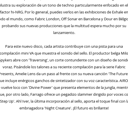
ilustra su exploración de un tono de techno particularmente enfocado en el
factor hi-NRG. Por lo general, puedes verlos en las exhibiciones de Exhale e
odo el mundo, como Fabric London, Off Sonar en Barcelona y Dour en Bélgic
probando sus nuevas producciones que la multitud espera mucho por su
lanzamiento.
Para este nuevo disco, cada artista contribuye con una pista para una
compilación mini VA que muestra el sonido del sello. El productor belga Mil
Spykers abre con 'Traversing', un corte contundente con un diseño de sonid
voraz. Pisándole los talones a su reciente compilación para la serie Fabric
Presents, Amelie Lens da un paso al frente con su nueva canción 'The Future'
ue incluye enérgicos ganchos de sintetizador con su voz característica. AIR
 vuelve loco con 'Divine Power' que presenta elementos de la jungla, mient
ue, por otro lado, Farrago ofrece un pegadizo slammer dirigido por voces c
'Step Up'. Ahl Iver, la última incorporación al sello, aporta el toque final con l
embriagadora 'Night Creature'. ¡El futuro es brillante!