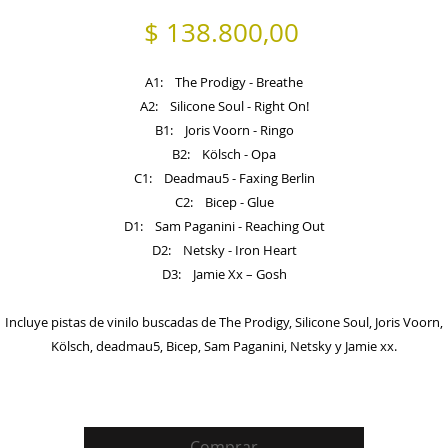
Precio
$ 138.800,00
A1: The Prodigy - Breathe
A2: Silicone Soul - Right On!
B1: Joris Voorn - Ringo
B2: Kölsch - Opa
C1: Deadmau5 - Faxing Berlin
C2: Bicep - Glue
D1: Sam Paganini - Reaching Out
D2: Netsky - Iron Heart
D3: Jamie Xx – Gosh
Incluye pistas de vinilo buscadas de The Prodigy, Silicone Soul, Joris Voorn,
Kölsch, deadmau5, Bicep, Sam Paganini, Netsky y Jamie xx.
Comprar