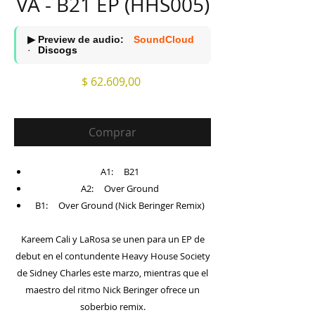
VA - B21 EP (HHS005)
▶ Preview de audio:
SoundCloud
·
Discogs
Precio
$ 62.609,00
Comprar
A1: B21
A2: Over Ground
B1: Over Ground (Nick Beringer Remix)
Kareem Cali y LaRosa se unen para un EP de
debut en el contundente Heavy House Society
de Sidney Charles este marzo, mientras que el
maestro del ritmo Nick Beringer ofrece un
soberbio remix.