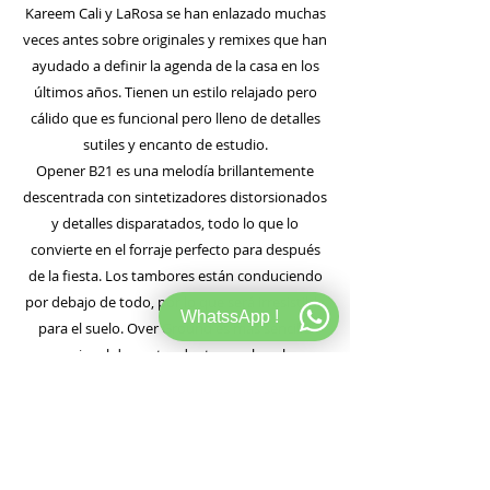
Kareem Cali y LaRosa se han enlazado muchas
veces antes sobre originales y remixes que han
ayudado a definir la agenda de la casa en los
últimos años. Tienen un estilo relajado pero
cálido que es funcional pero lleno de detalles
sutiles y encanto de estudio.
Opener B21 es una melodía brillantemente
descentrada con sintetizadores distorsionados
y detalles disparatados, todo lo que lo
convierte en el forraje perfecto para después
de la fiesta. Los tambores están conduciendo
por debajo de todo, por lo que será irresistible
WhatssApp !
para el suelo. Over Ground es más sencillo
pero igual de contundente, con bombos
elásticos y sintetizadores silenciadores que
crean un ritmo enormemente dinámico que es
contagioso e inquieto.
El dueño del sello Rubisco, Nick Beringer, da un
paso al frente después de establecerse como