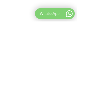
WhatssApp !
Representación de sonido muy detallada y 
precisa, almohadillas ultra suaves para colocar 
sobre las orejas con Alcantara y espuma 
viscoelástica para la mejor experiencia auditiva.
Características específicas:
Sonido detallado: 
Diseñado con un 
diafragma de altavoz de 40 mm hecho de 
biocelulosa rígida para detalles de alta 