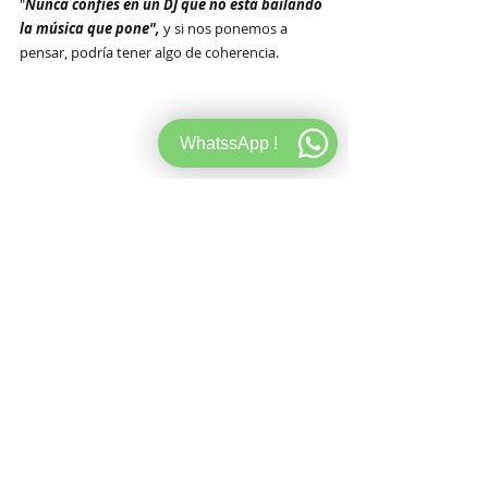
"
Nunca confíes en un DJ que no está bailando 
la música que pone", 
y si nos ponemos a 
pensar, podría tener algo de coherencia. 
WhatssApp !
Ver un DJ que no baila, que no interactúa con el 
público, que sólo mira las bandejas y nunca 
presta atención a como la gente reacciona ante 
los tracks, va a ser el punto culmine de su 
desarrollo a lo largo de la noche.