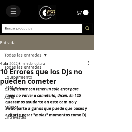
Entrada
Todas las entradas
4 abr 2022
8 min de lectura
Todas las entradas
10 Errores que los DJs no
Equipamiento
pueden cometer
Data
Es suficiente con tener un solo error para 
luego no volver a cometerlo, dicen. En
 120 
Xone
queremos ayudarte en este camino y 
Música
anticiparte algunos que puede que pases y 
evitarte pasar "
malos
" momentos como DJ. 
Entrevistas