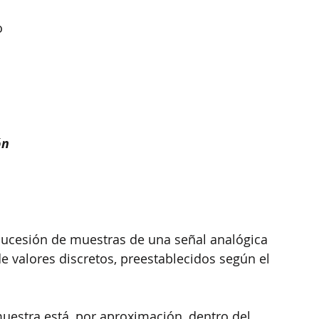
o 
ón 
sucesión de muestras de una señal analógica 
 valores discretos, preestablecidos según el 
 muestra está, por aproximación, dentro del 