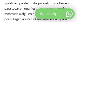
significar que de un día para el otro te llamen 
para tocar en una fiesta, pero si vas a poder 
mostrarle a alguien que te pida algún set tuyo 
WhatssApp !
por si llegan a estar interesados en vos para 
alguna fecha. Son como una muestra de tu 
trabajo, por lo que tratá de que sea la mejor 
grabación de todas para generar una buena 
imagen en los demás.
Estos mixs tal vez requieran de una pequeña 
masterización para que suenen más fuertes y 
así se escuchen mejor en los diferentes 
dispositivos en los que se reproduzcan. 
https://www.youtube.com/watch?
v=Z5jXElSwhPM&t=354s