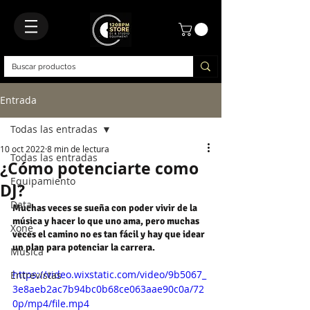
Entrada
Todas las entradas
10 oct 2022
8 min de lectura
Todas las entradas
¿Cómo potenciarte como
Equipamiento
DJ?
Data
Muchas veces se sueña con poder vivir de la 
música y hacer lo que uno ama, pero muchas 
Xone
veces el camino no es tan fácil y hay que idear 
un plan para potenciar la carrera.
Música
https://video.wixstatic.com/video/9b5067_
Entrevistas
3e8aeb2ac7b94bc0b68ce063aae90c0a/72
0p/mp4/file.mp4