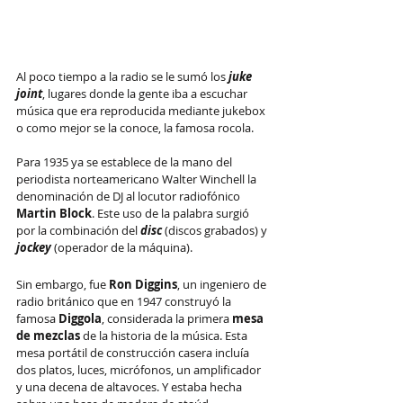
Al poco tiempo a la radio se le sumó los 
juke 
joint
, lugares donde la gente iba a escuchar 
música que era reproducida mediante jukebox 
o como mejor se la conoce, la famosa rocola.
Para 1935 ya se establece de la mano del 
periodista norteamericano Walter Winchell la 
denominación de DJ al locutor radiofónico 
Martin Block
. Este uso de la palabra surgió 
por la combinación del 
disc
(discos grabados) y 
jockey
(operador de la máquina).
Sin embargo, fue 
Ron Diggins
, un ingeniero de 
radio británico que en 1947 construyó la 
famosa 
Diggola
, considerada la primera 
mesa 
de mezclas
 de la historia de la música. Esta 
mesa portátil de construcción casera incluía 
dos platos, luces, micrófonos, un amplificador 
y una decena de altavoces. Y estaba hecha 